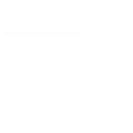
daTerra Via Rápida Stop&Shop
Telefone:
221 119 948
Email:
lojaonline@daterra.pt
Morada:
R. Eng. Ferreira Dias 978, loja 16,17A Porto
Métodos de pagamento
Links Úteis
Politica de privacidade