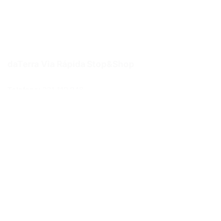
daTerra Via Rápida Stop&Shop
Telefone:
221 119 948
Email:
lojaonline@daterra.pt
Morada:
R. Eng. Ferreira Dias 978, loja 16,17A Porto
Métodos de pagamento
Links Úteis
Politica de privacidade