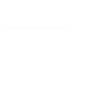
daTerra Via Rápida Stop&Shop
Telefone:
221 119 948
Email:
lojaonline@daterra.pt
Morada:
R. Eng. Ferreira Dias 978, loja 16,17A Porto
Métodos de pagamento
Links Úteis
Politica de privacidade