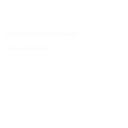
daTerra Via Rápida Stop&Shop
Telefone:
221 119 948
Email:
lojaonline@daterra.pt
Morada:
R. Eng. Ferreira Dias 978, loja 16,17A Porto
Métodos de pagamento
Links Úteis
Politica de privacidade