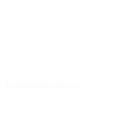
daTerra Via Rápida Stop&Shop
Telefone:
221 119 948
Email:
lojaonline@daterra.pt
Morada:
R. Eng. Ferreira Dias 978, loja 16,17A Porto