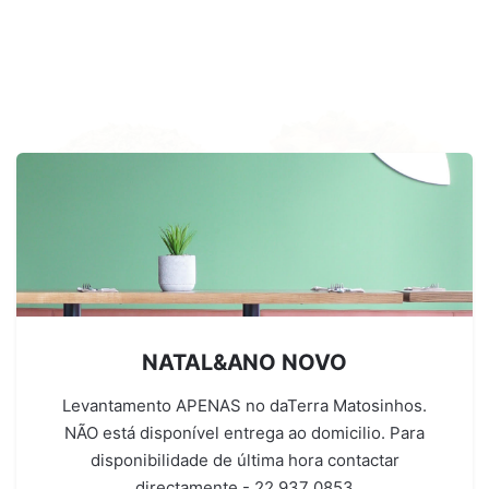
Refeições
Refeições
Farfalle c/ Cogumelos e
Folhados Gregos de
Castanhas
Espinafres e Queijo Greek
NATAL&ANO NOVO
€16.00 – €30.00
White
€12.00 – €20.00
Levantamento APENAS no daTerra Matosinhos.
NÃO está disponível entrega ao domicilio. Para
disponibilidade de última hora contactar
directamente - 22 937 0853