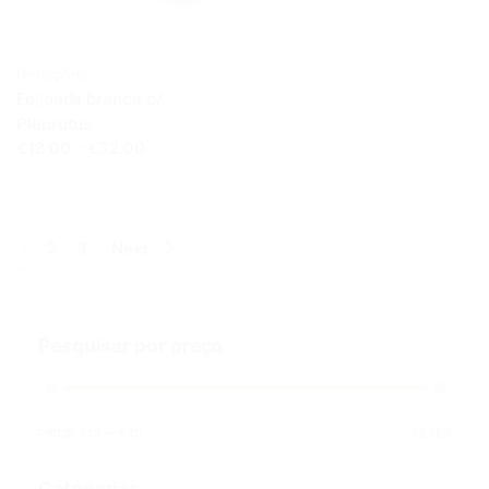
Refeições
Feijoada branca c/
Pleurotus
€18.00 – €32.00
1
2
3
Next
Pesquisar por preço
PRICE:
€10
—
€40
FILTER
Categorias