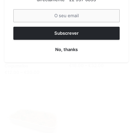
Subscrever
No, thanks
Refeições
Refeições
Polenta c/ Ragout de
Chili de Seitan
Cogumelos
€18.00 – €32.00
€12.00 – €20.00