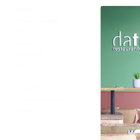
Refeições
Pastelaria Individual
Saladas
1
Prev
Salgados
Finger Food
Sopas
Sumos
Acompanhamentos
Vouchers&Workshops
Empresas