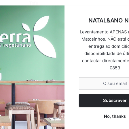
Tofu
€13.00 – €23.00
NATAL&ANO 
Levantamento APENAS n
2
3
4
5
6
7
Matosinhos. NÃO está d
entrega ao domicili
disponibilidade de úl
contactar directamente
0853
Subscrever
No, thanks