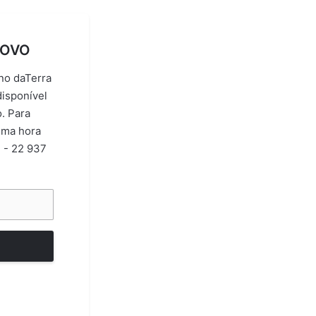
NOVO
o daTerra
isponível
o. Para
tima hora
 - 22 937