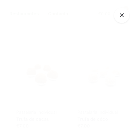
0
s
Restaurantes
Contacto
€
0.00
Pastelaria Individual
Pastelaria Individual
Trufa de cacau
Trufa de côco
€7.00
€7.00