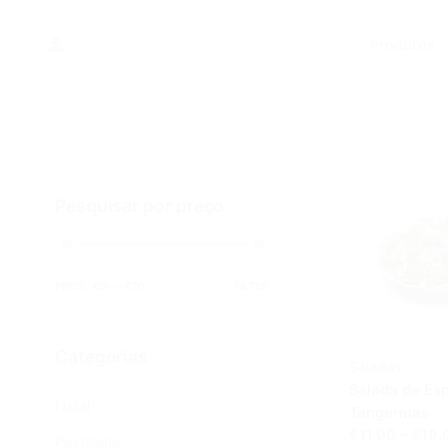
Skip
to
Produtos
content
Pesquisar por preço
PRICE:
€0
—
€70
FILTER
Categorias
Saladas
Salada de Esp
Natal
Tangerinas
€11.00 – €19.
Pastelaria